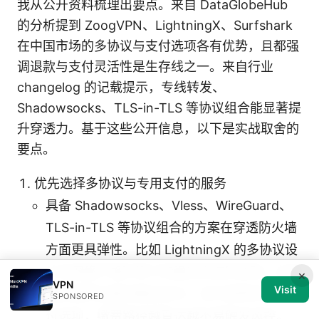
我从公开资料梳理出要点。来自 DataGlobeHub
的分析提到 ZoogVPN、LightningX、Surfshark
在中国市场的多协议与支付选项各有优势，且都强
调退款与支付灵活性是生存线之一。来自行业
changelog 的记载提示，专线转发、
Shadowsocks、TLS-in-TLS 等协议组合能显著提
升穿透力。基于这些公开信息，以下是实战取舍的
要点。
优先选择多协议与专用支付的服务
具备 Shadowsocks、Vless、WireGuard、
TLS-in-TLS 等协议组合的方案在穿透防火墙
方面更具弹性。比如 LightningX 的多协议设
计在网络严格环境下的稳定性有所体现。此类
×
VPN
Visit
服务通常还提供微信支付、支付宝等本地化支
SPONSORED
付选项，缴费路径越直达越不易触发风控。