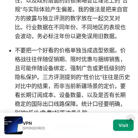
性、以及政府层面的封锁策略会让理论上的“合
规”与实际体验产生偏差。我的做法是把来自官
方的披露与独立评测的数字放在一起交叉对
比。行业数据在不同年份、不同地区的表现也
会波动，务必标注年份以避免误用旧数据。
不要把一个好看的价格单独当成选型依据。价
格战往往伴随促销期、限时优惠与捆绑销售，
且可能伴随设备绑定、强制广告或更低级别的
隐私保护。三方评测提到的“性价比”往往是历史
对比中的结果，而非当前新疆场景的定价。要
看长期订阅成本、设备数量、以及是否有长期
稳定的国际出口线路保障。统计口径要明确，
别被“低价/免费”标签冲昏头脑。
×
VPN
Visit
引用与证据方面，我在文献中找到了以下对比资料
SPONSORED
用于佐证辨别原则：
2026年在中国仍然可用的最