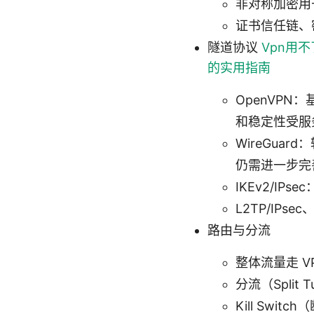
非对称加密用
证书信任链、
隧道协议
Vpn用
的实用指南
OpenVP
和稳定性受服
WireGu
仍需进一步完
IKEv2/I
L2TP/IP
路由与分流
整体流量走 V
分流（Spli
Kill Sw