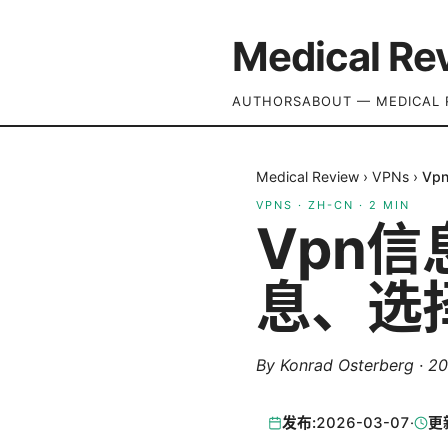
Medical Re
AUTHORS
ABOUT — MEDICAL 
Medical Review
›
VPNs
›
Vp
VPNS
·
ZH-CN
·
2
MIN
Vpn
息、选
By
Konrad Osterberg
·
2
发布:
2026-03-07
·
更