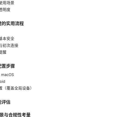
与使用场景
与透明度
创建的实用流程
与基本安全
装与初次连接
费提醒
配置步骤
与 macOS
oid
配置（覆盖全局设备）
能评估
的场景与合规性考量