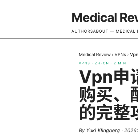
Medical Re
AUTHORS
ABOUT — MEDICAL 
Medical Review
›
VPNs
›
V
VPNS
·
ZH-CN
·
2
MIN
Vpn
购买、
的完整
By
Yuki Klingberg
·
202