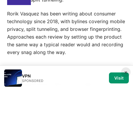
Rorik Vasquez has been writing about consumer
technology since 2018, with bylines covering mobile
privacy, split tunneling, and browser fingerprinting.
Approaches each review by setting up the product
the same way a typical reader would and recording
every snag along the way.
×
VPN
Visit
SPONSORED
© 2026 Medical Review Editorial LLC. All rights reserved.
Medical Review Editorial LLC
1014 NW Glisan Street, Suite 305
Portland, OR, 97209
US
editorial@medical-review.net