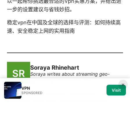
以一起帮你挑选最合适的Vpn实惠方案，并给出进
一步的设置建议与省钱妙招。
稳定vpn在中国及全球的选择与评测：如何持续高
速、安全稳定上网的实用指南
Soraya Rhinehart
Soraya writes about streaming geo-
unblocking and privacy law.
×
VPN
Visit
Soraya Rhinehart has been writing about consumer
SPONSORED
technology since 2018, with bylines covering
streaming geo-unblocking, privacy law, and router
firmware. Approaches each review by setting up the
product the same way a typical reader would and