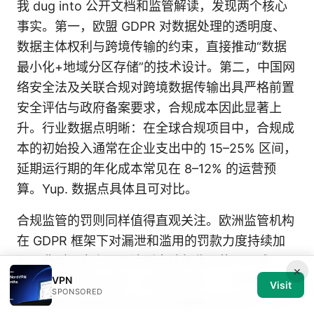
我 dug into 公开文档和监管解读，发现两个核心
事实。第一，欧盟 GDPR 对数据处理的透明度、
数据主体权利与跨境传输的约束，直接推动“数据
最小化+地域分区存储”的技术设计。第二，中国网
络安全法及关联合规对跨境数据传输出具严格前置
安全评估与政府备案要求，合规成本因此显著上
升。行业数据点明晰：在全球合规项目中，合规成
本的初始投入通常在企业支出中的 15–25% 区间，
延期运行期的年化成本常见在 8–12% 的运营预
算。Yup. 数据点具体且可对比。
合规监管的罚则同样值得直观关注。欧洲监管机构
在 GDPR 框架下对漏泄和滥用的罚款力度持续加
码，典型罚金上限可达到全球年收入的 4% 或
×
VPN
2000 万欧元的上限（以高者为准）。中国层面，
Visit
SPONSORED
违反跨境传输规定的企业可能遭遇行政处罚、责令