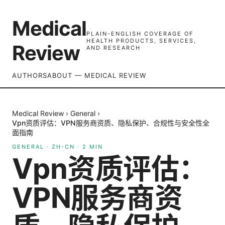
Medical
PLAIN-ENGLISH COVERAGE OF
HEALTH PRODUCTS, SERVICES,
Review
AND RESEARCH
AUTHORS
ABOUT — MEDICAL REVIEW
Medical Review
›
General
›
Vpn资质评估：VPN服务商资质、隐私保护、合规性与安全性全
面指南
GENERAL
·
ZH-CN
·
2
MIN
Vpn资质评估：
VPN服务商资