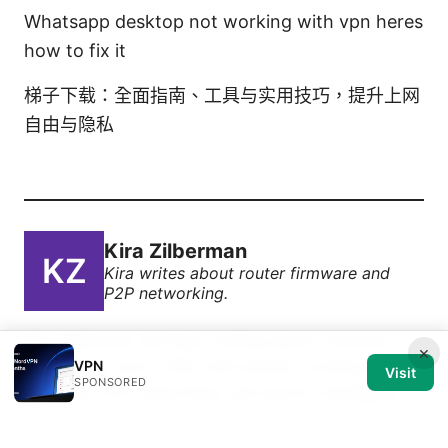
Whatsapp desktop not working with vpn heres
how to fix it
梯子下载：全面指南、工具与实用技巧，提升上网
自由与隐私
Kira Zilberman
Kira writes about router firmware and
P2P networking.
Kira Zilberman has been writing about consumer
×
technology since 2018, with bylines covering router
VPN
Visit
SPONSORED
firmware, P2P networking, and secure messaging.
Approaches each review by setting up the product
the same way a typical reader would and recording