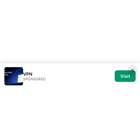
×
VPN
Visit
SPONSORED
Medical Review Editorial LLC
1014 NW Glisan Street, Suite 305
Portland, OR, 97209
US
editorial@medical-review.net
+1-503-555-0179
About
Privacy Policy
Terms of Use