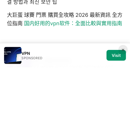
결 방법과 최신 보안 팁
大巨蛋 球賽 門票 購買全攻略 2026 最新資訊 全方
位指南
国内好用的vpn软件：全面比較與實用指南
×
VPN
Visit
SPONSORED
Kira Zilberman
Kira writes about router firmware and
P2P networking.
Kira Zilberman has been writing about consumer
technology since 2018, with bylines covering router
firmware, P2P networking, and secure messaging.
Approaches each review by setting up the product
the same way a typical reader would and recording
every snag along the way.