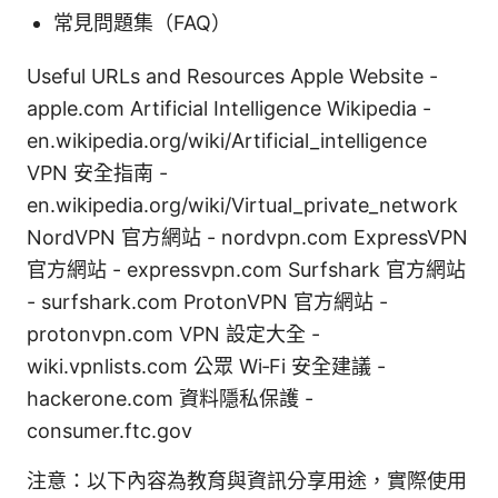
常見問題集（FAQ）
Useful URLs and Resources Apple Website -
apple.com Artificial Intelligence Wikipedia -
en.wikipedia.org/wiki/Artificial_intelligence
VPN 安全指南 -
en.wikipedia.org/wiki/Virtual_private_network
NordVPN 官方網站 - nordvpn.com ExpressVPN
官方網站 - expressvpn.com Surfshark 官方網站
- surfshark.com ProtonVPN 官方網站 -
protonvpn.com VPN 設定大全 -
wiki.vpnlists.com 公眾 Wi‑Fi 安全建議 -
hackerone.com 資料隱私保護 -
consumer.ftc.gov
注意：以下內容為教育與資訊分享用途，實際使用