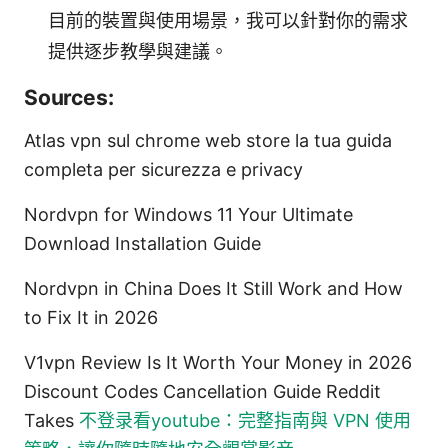
目前的裝置與使用場景，我可以針對你的需求
提供逐步教學與建議。
Sources:
Atlas vpn sul chrome web store la tua guida
completa per sicurezza e privacy
Nordvpn for Windows 11 Your Ultimate
Download Installation Guide
Nordvpn in China Does It Still Work and How
to Fix It in 2026
V1vpn Review Is It Worth Your Money in 2026
Discount Codes Cancellation Guide Reddit
Takes
不登录看youtube：完整指南與 VPN 使用