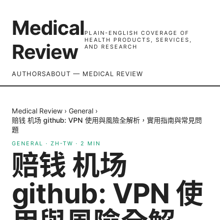
Medical
PLAIN-ENGLISH COVERAGE OF
HEALTH PRODUCTS, SERVICES,
Review
AND RESEARCH
AUTHORS
ABOUT — MEDICAL REVIEW
Medical Review
›
General
›
赔钱 机场 github: VPN 使用與風險全解析，實用指南與常見問
題
GENERAL
·
ZH-TW
·
2
MIN
赔钱 机场
github: VPN 使