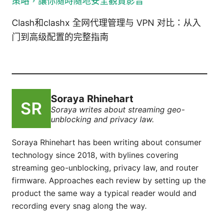
策略，讓你隨時隨地安全觀賞影音
Clash和clashx 全网代理管理与 VPN 对比：从入
门到高级配置的完整指南
Soraya Rhinehart
Soraya writes about streaming geo-
unblocking and privacy law.
Soraya Rhinehart has been writing about consumer
technology since 2018, with bylines covering
streaming geo-unblocking, privacy law, and router
firmware. Approaches each review by setting up the
product the same way a typical reader would and
recording every snag along the way.