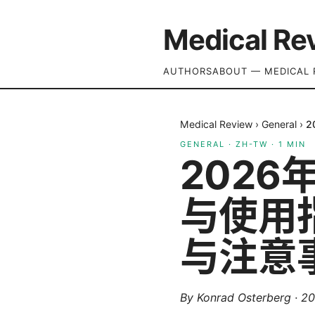
Medical Re
AUTHORS
ABOUT — MEDICAL 
Medical Review
›
General
›
2
GENERAL
·
ZH-TW
·
1
MIN
2026
与使用
与注意
By
Konrad Osterberg
·
2