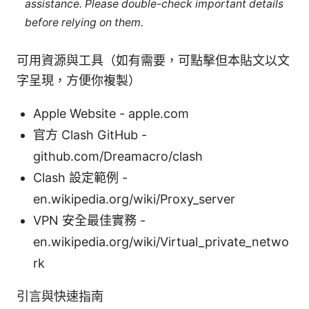
assistance. Please double-check important details
before relying on them.
可用資源與工具（如有需要，可點擊但本貼文以文
字呈現，方便你複製）
Apple Website - apple.com
官方 Clash GitHub -
github.com/Dreamacro/clash
Clash 設定範例 -
en.wikipedia.org/wiki/Proxy_server
VPN 安全最佳實務 -
en.wikipedia.org/wiki/Virtual_private_netwo
rk
引言與快速指南