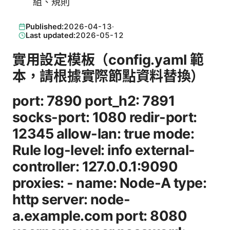
組、規則
Published:
2026-04-13
·
Last updated:
2026-05-12
實用設定模板（config.yaml 範
本，請根據實際節點資料替換）
port: 7890 port_h2: 7891
socks-port: 1080 redir-port:
12345 allow-lan: true mode:
Rule log-level: info external-
controller: 127.0.0.1:9090
proxies: - name: Node-A type:
http server: node-
a.example.com port: 8080