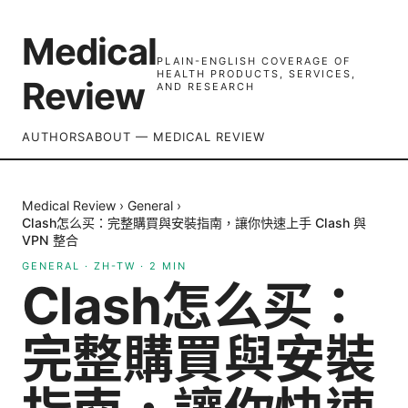
Medical
PLAIN-ENGLISH COVERAGE OF
HEALTH PRODUCTS, SERVICES,
Review
AND RESEARCH
AUTHORS
ABOUT — MEDICAL REVIEW
Medical Review
›
General
›
Clash怎么买：完整購買與安裝指南，讓你快速上手 Clash 與
VPN 整合
GENERAL
·
ZH-TW
·
2
MIN
Clash怎么买：
完整購買與安裝