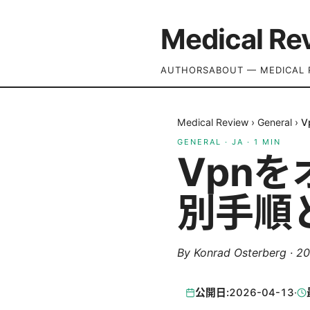
Medical Re
AUTHORS
ABOUT — MEDICAL 
Medical Review
›
General
›
V
GENERAL
·
JA
·
1
MIN
Vpn
別手順
By
Konrad Osterberg
·
2
公開日:
2026-04-13
·