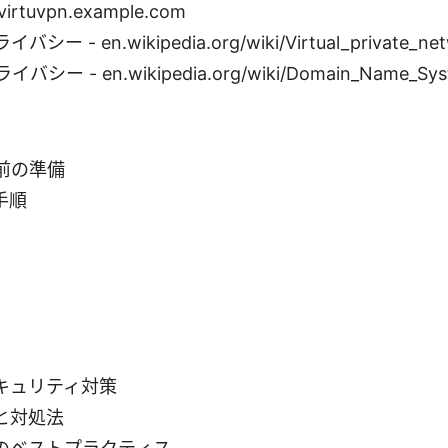
 virtuvpn.example.com
 - en.wikipedia.org/wiki/Virtual_private_net
ー - en.wikipedia.org/wiki/Domain_Name_Sys
前の準備
手順
キュリティ対策
と対処法