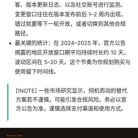
客、版本更新日志、以及社交账号进行监测。
变更窗口往往在版本发布前后 1–2 周内出现。
错过就要等下一轮开放，或者切换到其他合规
路径。
最关键的统计：在 2024–2025 年，官方公告
揭露的地区开放窗口期平均持续时长约 10 天，
波动区间在 5–20 天。这个节奏为你规划购买与
使用留下时间线。
[!NOTE] 一些市场研究显示，伺机而动的替代
方案若不谨慎，可能引发合规风险。务必以官
方公告为准，谨慎选择支付渠道和使用方式。