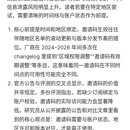
信息泄露风险明显上升。读者若要在特定地区尝
试，需要清晰的时间线与账户状态作为前提。
核心前提是时间和地区绑定。邀请码生效往往
伴随地区名单的滚动更新与版本分发节奏的错
位。厂商在 2024–2026 年间多次在
changelog 里提到“区域权限调整”“邀请码有效
期调整”等条目，这意味着同一邀请码在不同时
间点的可用性可能完全不同。
官方公告与评测的交叉点显示，邀请码的价值
并非恒定。多份评测指出，若缺少订阅绑定与
账户校验，邀请码的实际访问能力会显著降
低。研究员从公开披露的公告和对比文章里看
到的核心观点是：邀请码需要与账户状态、地
区许可和版本对应，才能真正使用。