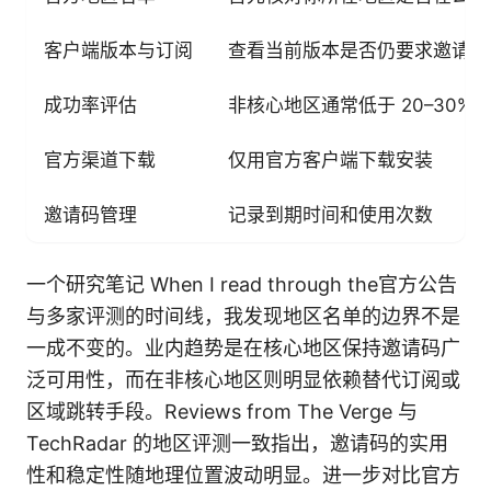
客户端版本与订阅
查看当前版本是否仍要求邀请码
成功率评估
非核心地区通常低于 20–30%
官方渠道下载
仅用官方客户端下载安装
邀请码管理
记录到期时间和使用次数
一个研究笔记 When I read through the官方公告
与多家评测的时间线，我发现地区名单的边界不是
一成不变的。业内趋势是在核心地区保持邀请码广
泛可用性，而在非核心地区则明显依赖替代订阅或
区域跳转手段。Reviews from The Verge 与
TechRadar 的地区评测一致指出，邀请码的实用
性和稳定性随地理位置波动明显。进一步对比官方