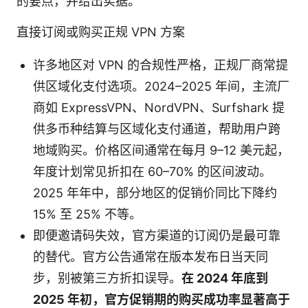
的要点，并给出实据。
直接订阅或购买正规 VPN 方案
许多地区对 VPN 的合规性严格，正规厂商常提
供区域化支付选项。2024–2025 年间，主流厂
商如 ExpressVPN、NordVPN、Surfshark 提
供多币种结算与区域化支付通道，帮助用户跨
地域购买。价格区间通常在每月 9–12 美元起，
年度计划常见折扣在 60–70% 的区间波动。
2025 年年中，部分地区的促销价同比下降约
15% 至 25% 不等。
即便邀请码失效，官方渠道的订阅仍是最可靠
的替代。官方公告通常在版本发布日当天同
步，别被第三方折扣误导。
在 2024 年底到
2025 年初，官方促销期的购买成功率显著高于