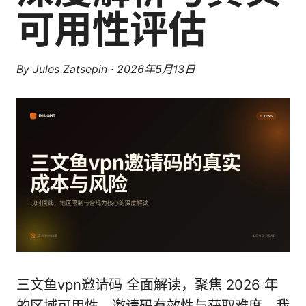
可用性评估
By
Jules Zatsepin
·
2026年5月13日
三文鱼vpn邀请码 全面解读，聚焦 2026 年
的区域可用性、邀请码有效性与获取难度。我