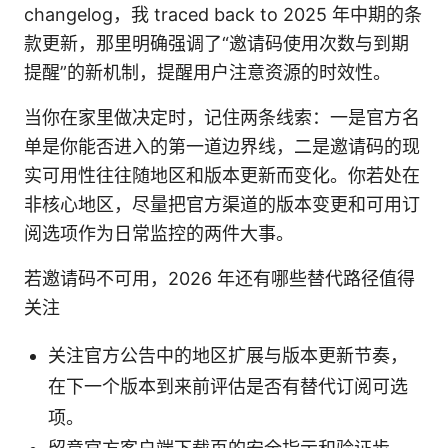
changelog，我 traced back to 2025 年中期的条
款更新，那里明确强调了“邀请码使用次数与到期
提醒”的新机制，提醒用户注意资源的时效性。
当你在家里做决定时，记住两条线索：一是官方名
单是你能否进入的第一道边界线，二是邀请码的现
实可用性往往随地区和版本更新而变化。你若处在
非核心地区，尽量把官方渠道的版本变更和可用订
阅选项作为日常监控的两件大事。
若邀请码不可用，2026 年还有哪些替代路径值得
关注
关注官方公告中的地区扩展与版本更新节奏，
在下一个版本到来前评估是否有替代订阅可选
项。