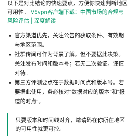
以下是对比结论的快速要点，方便你快速判断地区
可用性。
V5vpn客户端下载：中国市场的合规与
风险评估 | 深度解读
官方渠道优先，关注公告的获取条件、有效期
与地区范围。
社群传闻可作为背景了解，但不要据此决策。
关注发布时间和版本号；若无二次验证，谨慎
对待。
第三方评测要点在于数据时间点和版本号。若
要据此使用，务必核对“数据对应的版本”和“报
道的时点”。
只要版本和时间线对齐，邀请码在你所在地区
的可用性就更可控。