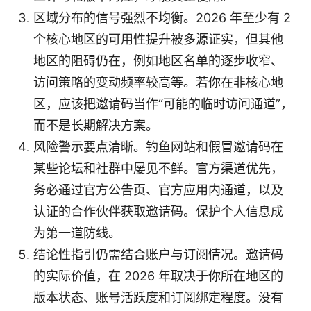
区域分布的信号强烈不均衡。2026 年至少有 2
个核心地区的可用性提升被多源证实，但其他
地区的阻碍仍在，例如地区名单的逐步收窄、
访问策略的变动频率较高等。若你在非核心地
区，应该把邀请码当作“可能的临时访问通道”，
而不是长期解决方案。
风险警示要点清晰。钓鱼网站和假冒邀请码在
某些论坛和社群中屡见不鲜。官方渠道优先，
务必通过官方公告页、官方应用内通道，以及
认证的合作伙伴获取邀请码。保护个人信息成
为第一道防线。
结论性指引仍需结合账户与订阅情况。邀请码
的实际价值，在 2026 年取决于你所在地区的
版本状态、账号活跃度和订阅绑定程度。没有