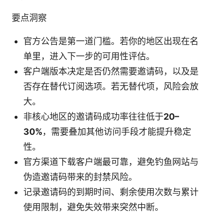
要点洞察
官方公告是第一道门槛。若你的地区出现在名
单里，进入下一步的可用性评估。
客户端版本决定是否仍然需要邀请码，以及是
否存在替代订阅选项。若无替代项，风险会放
大。
非核心地区的邀请码成功率往往低于
20–
30%
，需要叠加其他访问手段才能提升稳定
性。
官方渠道下载客户端最可靠，避免钓鱼网站与
伪造邀请码带来的封禁风险。
记录邀请码的到期时间、剩余使用次数与累计
使用限制，避免失效带来突然中断。