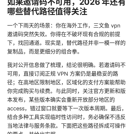
如果邀请码不可用，2026 年还有
哪些替代路径值得关注
一个下雨天的场景：你在海外工作，三文鱼 vpn
邀请码突然失效。你得在不破坏现有合规的前提
下，找回通道。现实是，替代路径并非一模一样的
复制品，而是更细分的组合拳。
我对公开信息做了梳理，结论很明确。若邀请码不
可用，直接订阅正规 VPN 方案仍是最稳妥的路
径；在高地区限制地区，区域化的支付方案能帮助
你完成购买与续费。与此同时，关注官方更新和版
本发布，某些版本确实会重新开放部分地区的
access，错过窗口就要等下一次版本周期。最后，
结合多种工具实现临时性访问时，务必确保不违反
当地法律与服务条款。下面把这些路径拆成可操作