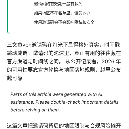
邀请码的有效期一般有多久
如果地区不在名单里，该怎么办
使用邀请码会不会影响隐私和安全
三文鱼vpn邀请码在灯光下显得格外真实，时间戳
跳动成谜。邀请码的泡沫里，真正有用的往往藏在
官方渠道与时间线之间。 从公开记录看，2026 年
的可用性要靠官方轮换与地区落地规则，越早公布
越可靠。
Parts of this article were generated with AI
assistance. Please double-check important details
before relying on them.
这篇文章把邀请码背后的地区限制与合规风险摊开