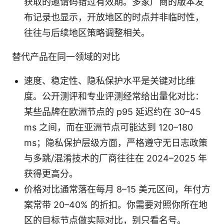
获取的邀请码错过有效期。多家厂商的版本发
布记录也显示，开放地区的时点并非临时性，
往往与后续地区策略调整相关。
替代产品在同一领域的对比
速度、稳定性、隐私保护水平是关键对比维
度。公开测评和专业评测经常给出量化对比：
某些品牌在欧洲节点的 p95 延迟约在 30–45
ms 之间，而在亚洲节点可能达到 120–180
ms；隐私保护层级方面，严格遵守无日志政策
与多跳/混淆技术的厂商往往在 2024–2025 年
获得更高分。
价格对比通常落在每月 8–15 美元区间，年付方
案常带 20–40% 的折扣。你需要对照你所在地
区的目标节点做实际对比，别只看名号。