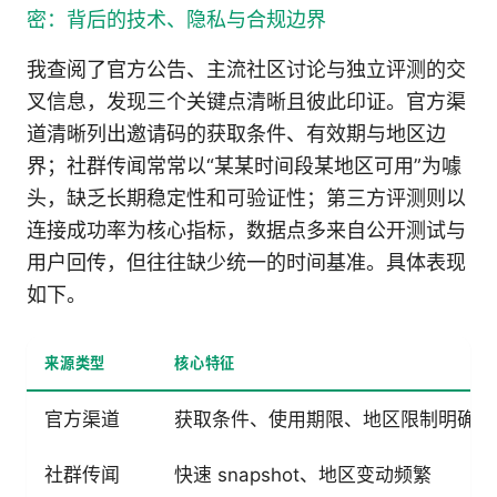
密：背后的技术、隐私与合规边界
我查阅了官方公告、主流社区讨论与独立评测的交
叉信息，发现三个关键点清晰且彼此印证。官方渠
道清晰列出邀请码的获取条件、有效期与地区边
界；社群传闻常常以“某某时间段某地区可用”为噱
头，缺乏长期稳定性和可验证性；第三方评测则以
连接成功率为核心指标，数据点多来自公开测试与
用户回传，但往往缺少统一的时间基准。具体表现
如下。
来源类型
核心特征
官方渠道
获取条件、使用期限、地区限制明确
社群传闻
快速 snapshot、地区变动频繁