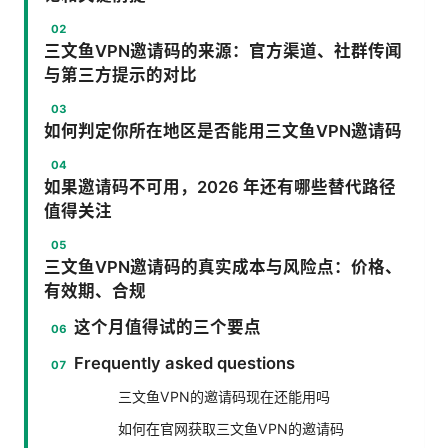
三文鱼VPN邀请码的来源：官方渠道、社群传闻
与第三方提示的对比
如何判定你所在地区是否能用三文鱼VPN邀请码
如果邀请码不可用，2026 年还有哪些替代路径
值得关注
三文鱼VPN邀请码的真实成本与风险点：价格、
有效期、合规
这个月值得试的三个要点
Frequently asked questions
三文鱼VPN的邀请码现在还能用吗
如何在官网获取三文鱼VPN的邀请码