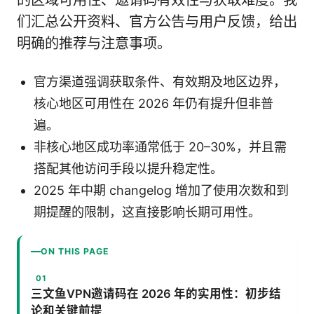
们汇总公开资料、官方公告与用户反馈，给出
明确的推荐与注意事项。
官方渠道强调获取条件、有效期及地区边界，
核心地区可用性在 2026 年仍有提升但非普
遍。
非核心地区成功率通常低于 20–30%，并且需
搭配其他访问手段以提升稳定性。
2025 年中期 changelog 增加了使用次数和到
期提醒的限制，这直接影响长期可用性。
ON THIS PAGE
三文鱼VPN邀请码在 2026 年的实用性：初步结
论和关键前提