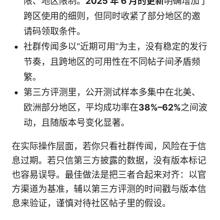
限、地区限制。
2025 年 6 月的更新
明确增加了
跨区使用的细则，但同时收紧了部分地区的邀
请码领取条件。
社群传闻多以“近期可用”为主，没有稳定的发行
节奏，且跨地区的可用性在不同帖子间矛盾频
繁。
第三方评测里，公开测试样本多集中在北美、
欧洲部分地区，平均成功率在
38%–62%
之间波
动，且随版本号变化显著。
在实际操作层面，若你只看社群传闻，风险在于信
息过期。若只信第三方披露的数据，没有版本标记
也容易误导。最佳做法是把三者合起来对齐：以官
方渠道为基准，辅以第三方评测的时间戳与版本信
息来验证，谨慎对待社区帖子里的假设。