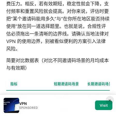
费压力。相反，若有效期短，稳定性就会下降，支
付频率和重置风险就会提高。对你来说，评估时要
把“某个邀请码能用多久”与“在你所在地区能否持续
使用”放在同一道选择题里。也就是说，合规性评
估必须拖出一条清晰的边界线。请确认当地法律对
VPN 的使用边界，别被看似便利的方案引入法律
风险。
简要对比数据表（对比不同邀请码场景的月均成本
与有效期）
指标
短期邀请码场景
长期邀请码场景
月均成本
$12–$20
$9–$15
×
VPN
Visit
SPONSORED
有效期
7–30 天
3–12 个月