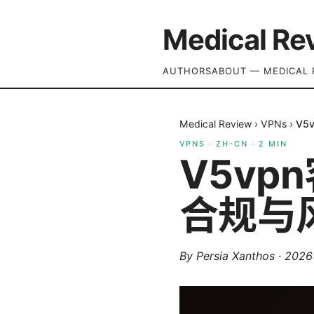
Medical Re
AUTHORS
ABOUT — MEDICAL 
Medical Review
›
VPNs
›
V5
VPNS
·
ZH-CN
·
2
MIN
V5v
合规与风
By
Persia Xanthos
·
202