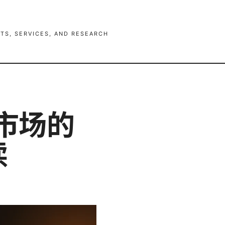
TS, SERVICES, AND RESEARCH
国市场的
读