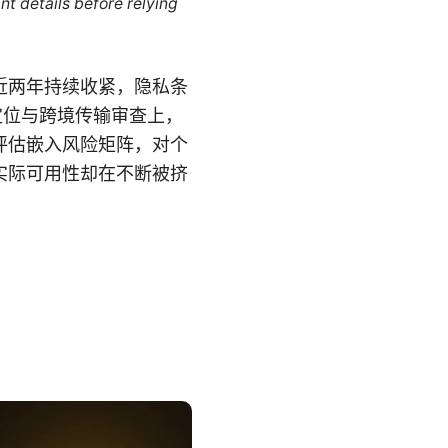
nt details before relying
近两年持续收紧，隐私条
定位与跨境传输审查上，
评估嵌入风险矩阵，对个
实际可用性却在不断被挤