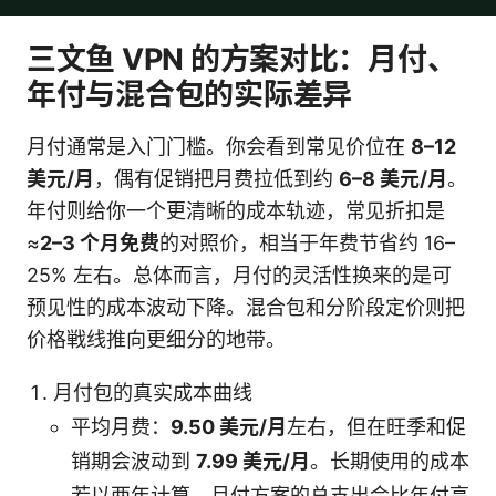
三文鱼 VPN 的方案对比：月付、
年付与混合包的实际差异
月付通常是入门门槛。你会看到常见价位在
8–12
美元/月
，偶有促销把月费拉低到约
6–8 美元/月
。
年付则给你一个更清晰的成本轨迹，常见折扣是
≈
2–3 个月免费
的对照价，相当于年费节省约 16–
25% 左右。总体而言，月付的灵活性换来的是可
预见性的成本波动下降。混合包和分阶段定价则把
价格戦线推向更细分的地带。
月付包的真实成本曲线
平均月费：
9.50 美元/月
左右，但在旺季和促
销期会波动到
7.99 美元/月
。长期使用的成本
若以两年计算，月付方案的总支出会比年付高