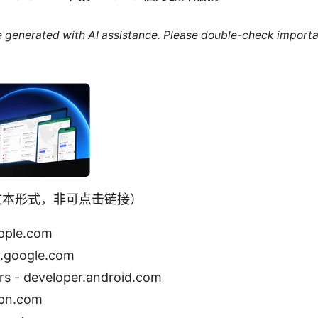
re generated with AI assistance. Please double-check importa
（文本形式，非可点击链接）
apple.com
y.google.com
rs - developer.android.com
pn.com