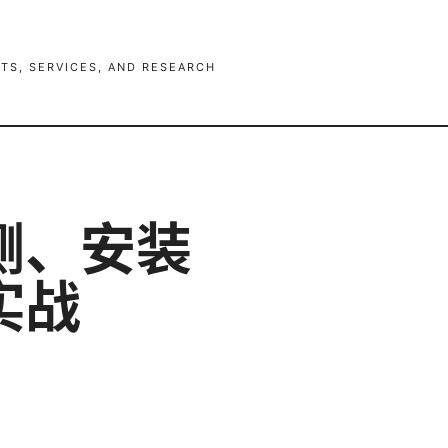
TS, SERVICES, AND RESEARCH
测、安装
实战