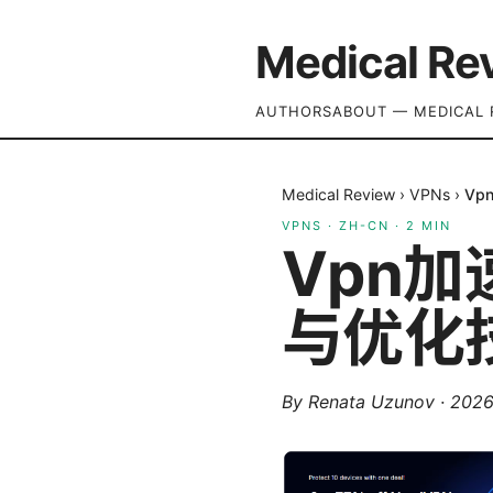
Medical Re
AUTHORS
ABOUT — MEDICAL 
Medical Review
›
VPNs
›
V
VPNS
·
ZH-CN
·
2
MIN
Vpn
与优化
By
Renata Uzunov
·
202