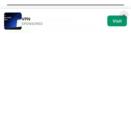
×
VPN
Yuki Klingberg
Visit
SPONSORED
Yuki writes about censorship
circumvention and browser fingerprinting.
Yuki Klingberg has been writing about consumer
technology since 2018, with bylines covering
censorship circumvention, browser fingerprinting,
and OpenVPN. Approaches each review by setting
up the product the same way a typical reader would
and recording every snag along the way.
© 2026 Medical Review Editorial LLC. All rights reserved.