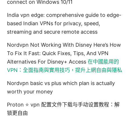
connect on Windows 10/11
India vpn edge: comprehensive guide to edge-
based Indian VPNs for privacy, speed,
streaming and secure remote access
Nordvpn Not Working With Disney Here’s How
To Fix It Fast: Quick Fixes, Tips, And VPN
Alternatives For Disney+ Access
在中國能用的
VPN：全面指南與實用技巧，提升上網自由與隱私
Nordvpn basic vs plus which plan is actually
worth your money
Proton ⭐ vpn 配置文件下载与手动设置教程：解
锁更自由