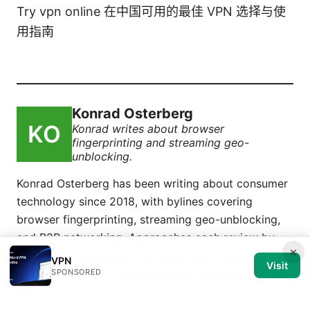
Try vpn online 在中国可用的最佳 VPN 选择与使
用指南
Konrad Osterberg
Konrad writes about browser
fingerprinting and streaming geo-
unblocking.
Konrad Osterberg has been writing about consumer
technology since 2018, with bylines covering
browser fingerprinting, streaming geo-unblocking,
and P2P networking. Approaches each review by
×
setting up the product the same way a typical
VPN
Visit
reader would and recording every snag along the
SPONSORED
way.