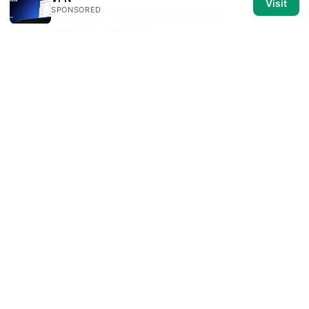
Visit
SPONSORED
Clash怎么设置：完整新手到进阶指南，VPN场景
下的最佳实践与实操要点
The Best Free VPNs for Your Cell Phone in
2026 Stay Secure Without Spending a Dime
电
脑翻墙后怎么共享给手机：快速指南与实用技巧
Soraya Rhinehart
Soraya writes about streaming geo-
unblocking and privacy law.
Soraya Rhinehart has been writing about consumer
technology since 2018, with bylines covering
streaming geo-unblocking, privacy law, and router
firmware. Approaches each review by setting up the