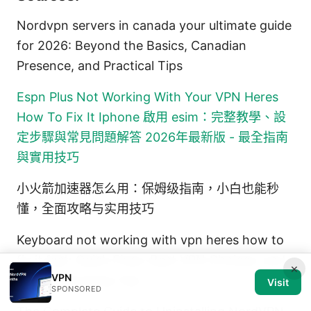
Nordvpn servers in canada your ultimate guide
for 2026: Beyond the Basics, Canadian
Presence, and Practical Tips
Espn Plus Not Working With Your VPN Heres
How To Fix It
Iphone 啟用 esim：完整教學、設
定步驟與常見問題解答 2026年最新版 - 最全指南
與實用技巧
小火箭加速器怎么用：保姆级指南，小白也能秒
懂，全面攻略与实用技巧
Keyboard not working with vpn heres how to
fix it fast: Quick Fixes, Best VPN Choices, and
×
VPN
Troubleshooting Tips
Visit
SPONSORED