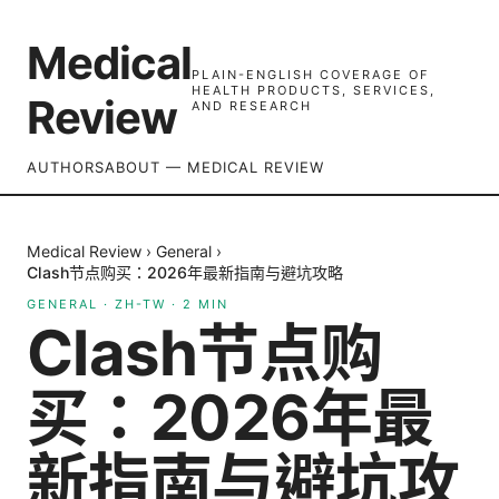
Medical
PLAIN-ENGLISH COVERAGE OF
HEALTH PRODUCTS, SERVICES,
Review
AND RESEARCH
AUTHORS
ABOUT — MEDICAL REVIEW
Medical Review
›
General
›
Clash节点购买：2026年最新指南与避坑攻略
GENERAL
·
ZH-TW
·
2
MIN
Clash节点购
买：2026年最
新指南与避坑攻