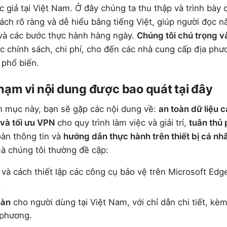
 giả tại Việt Nam. Ở đây chúng ta thu thập và trình bày 
ch rõ ràng và dễ hiểu bằng tiếng Việt, giúp người đọc 
 và các bước thực hành hàng ngày.
Chúng tôi chú trọng v
ác chính sách, chi phí, cho đến các nhà cung cấp địa phư
 phổ biến.
ạm vi nội dung được bao quát tại đây
 mục này, bạn sẽ gặp các nội dung về:
an toàn dữ liệu 
 và tối ưu VPN
cho quy trình làm việc và giải trí,
tuân thủ 
oàn thông tin và
hướng dẫn thực hành trên thiết bị cá nh
à chúng tôi thường đề cập:
và cách thiết lập các công cụ bảo vệ trên Microsoft Ed
.
oàn
cho người dùng tại Việt Nam, với chỉ dẫn chi tiết, kèm
a phương.