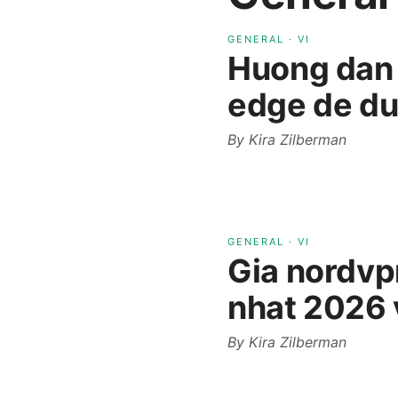
GENERAL
·
VI
Huong dan c
edge de du
By
Kira Zilberman
GENERAL
·
VI
Gia nordvp
nhat 2026 
By
Kira Zilberman