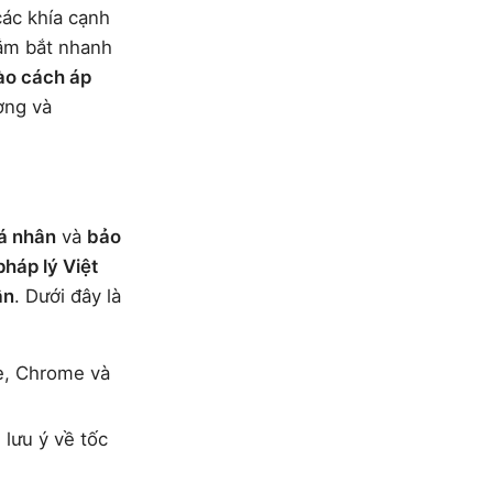
các khía cạnh
nắm bắt nhanh
ào cách áp
ơng và
cá nhân
và
bảo
pháp lý Việt
ân
. Dưới đây là
ge, Chrome và
 lưu ý về tốc