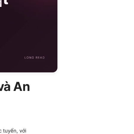
và An
 tuyến, với