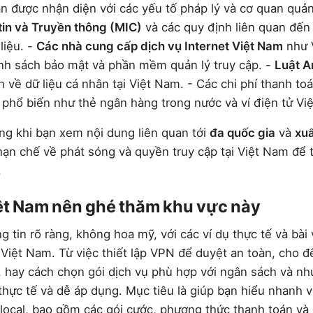
 được nhận diện với các yếu tố pháp lý và cơ quan quản l
tin và Truyền thông (MIC)
và các quy định liên quan đến
liệu. -
Các nhà cung cấp dịch vụ Internet Việt Nam
như V
nh sách bảo mật và phần mềm quản lý truy cập. -
Luật A
 về dữ liệu cá nhân tại Việt Nam. - Các chi phí thanh to
 phổ biến như thẻ ngân hàng trong nước và ví điện tử Vi
g khi bạn xem nội dung liên quan tới
đa quốc gia
và
xuấ
hạn chế về phát sóng và quyền truy cập tại Việt Nam để 
.
iệt Nam nên ghé thăm khu vực này
 tin rõ ràng, không hoa mỹ, với các ví dụ thực tế và bài 
 Việt Nam. Từ việc thiết lập VPN để duyệt an toàn, cho đ
, hay cách chọn gói dịch vụ phù hợp với ngân sách và nh
ị thực tế và dễ áp dụng. Mục tiêu là giúp bạn hiểu nhanh 
 local, bao gồm các gói cước, phương thức thanh toán và