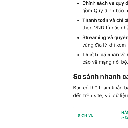
Chính sách và quy 
gồm Quy định bảo mậ
Thanh toán và chi p
theo VNĐ từ các nh
Streaming và quyền
vùng địa lý khi xem 
Thiết bị cá nhân
và m
bảo vệ mạng nội bộ
So sánh nhanh cá
Bạn có thể tham khảo bả
đến trên site, với dữ li
HÃ
DỊCH VỤ
CẤ