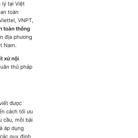
ý tại Việt
 an toàn
iettel, VNPT,
n toàn thông
án địa phương
ệt Nam.
t xứ nội
tuân thủ pháp
viết được
ến cách tối ưu
u cầu, mỗi bài
và áp dụng
 các quy định