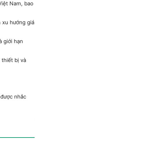
 Việt Nam, bao
h xu hướng giá
à giới hạn
thiết bị và
ụ được nhắc