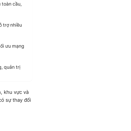
 toàn cầu,
ỗ trợ nhiều
tối ưu mạng
, quản trị
, khu vực và
có sự thay đổi