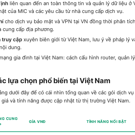
định
liên quan đến an toàn thông tin và quản lý dữ liệu ở
t của MIC và các yêu cầu từ nhà cung cấp dịch vụ.
hí
cho dịch vụ bảo mật và VPN tại VN đồng thời phân tíc
à cung cấp địa phương.
 truy cập
xuyên biên giới từ Việt Nam, lưu ý về pháp lý v
nội dung.
ạng gia đình tại Việt Nam: cách cấu hình router, quản lý 
.
c lựa chọn phổ biến tại Việt Nam
ng dưới đây để có cái nhìn tổng quan về các gói dịch v
ệu giá và tính năng được cập nhật từ thị trường Việt Nam.
NG CUNG
GÍA VNĐ
TÍNH NĂNG NỔI BẬT
P