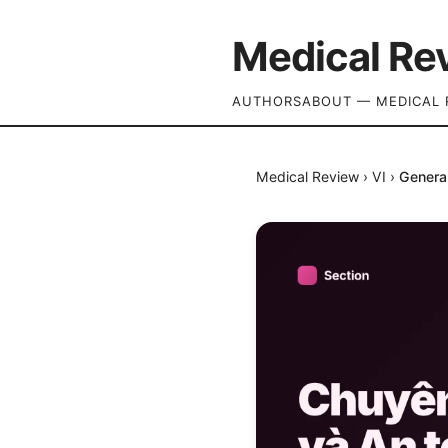
Medical Re
AUTHORS
ABOUT — MEDICAL 
Medical Review
›
VI
›
Genera