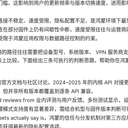
门槛。这影响到用户的更新频率与版本切换速度，进而影
连接不稳定、速度受限、隐私配置不足，是鸿蒙环境下最
性在部分固件上仍有间歇性中断，速度受限往往与运营商
受限于鸿蒙应用权限与数据路径控制的约束。
的路径往往需要把设备型号、系统版本、 VPN 服务商
表上比较。下面给出三条可执行的判断思路，帮助你在鸿
改善点的官方文档与社区讨论。2024–2025 年的内核 API 对
但并非所有版本都覆盖到逐条 API 兼容。
renced reviews from 业内评测与用户反馈。多份测试显示
理模式支持度有显著差异，需结合机型与固件版本判断可
c sheets actually say is，鸿蒙的信任与分发机制
否获得最新的隐私配置选项。