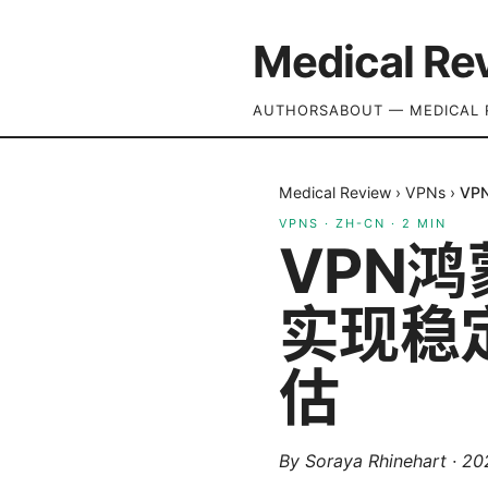
Medical Re
AUTHORS
ABOUT — MEDICAL 
Medical Review
›
VPNs
›
V
VPNS
·
ZH-CN
·
2
MIN
VPN
实现稳
估
By
Soraya Rhinehart
·
20