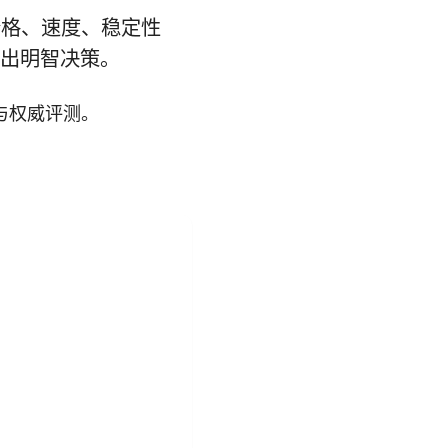
价格、速度、稳定性
出明智决策。
g 与权威评测。