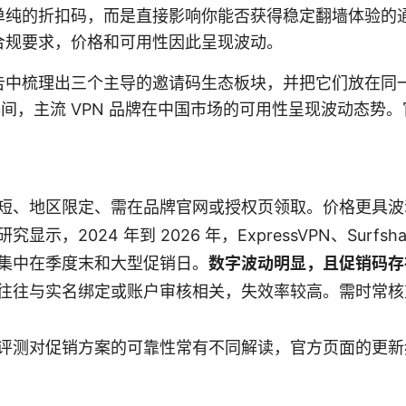
单纯的折扣码，而是直接影响你能否获得稳定翻墙体验的
合规要求，价格和可用性因此呈现波动。
告中梳理出三个主导的邀请码生态板块，并把它们放在同
 年间，主流 VPN 品牌在中国市场的可用性呈现波动态势。官方
短、地区限定、需在品牌官网或授权页领取。价格更具波
显示，2024 年到 2026 年，ExpressVPN、Surfs
集中在季度末和大型促销日。
数字波动明显，且促销码存
往往与实名绑定或账户审核相关，失效率较高。需时常核
评测对促销方案的可靠性常有不同解读，官方页面的更新