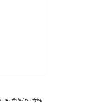
nt details before relying