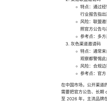
特点：通过经
行业报告指出
风险：联盟邀
照官方公告与
参考点：多方
灰色渠道邀请码
特点：通常来
观察都警惕此
风险：合规边
参考点：官方 
在中国市场，公开渠道
需要把官方公告、长期 c
至 2026 年，主流