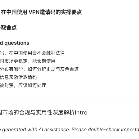
在中国使用 VPN邀请码的实操要点
与取舍点
d questions
法吗，在中国使用会不会触犯法律
国市场更稳定，能长期使用
分布有哪些，如何分辨正规与灰色渠道
信息来激活邀请码
被封禁，应该如何处理
国市场的合规与实用性深度解析Intro
re generated with AI assistance. Please double-check importa