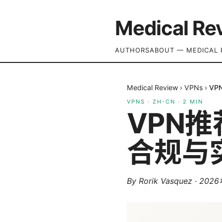
Medical Re
AUTHORS
ABOUT — MEDICAL 
Medical Review
›
VPNs
›
V
VPNS
·
ZH-CN
·
2
MIN
VPN
合规与
By
Rorik Vasquez
·
2026