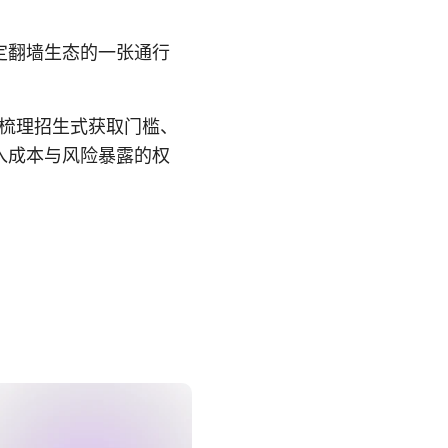
定翻墙生态的一张通行
我梳理招生式获取门槛、
入成本与风险暴露的权