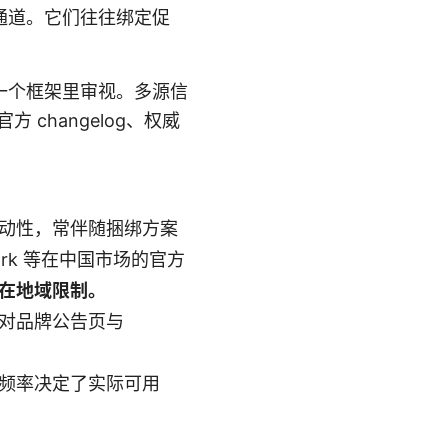
通道。它们往往绑定促
一个框架里审视。多源信
 changelog、权威
动性，常伴随捆绑方案
hark 等在中国市场的官方
在地域限制。
对品牌公告页与
频率决定了实际可用