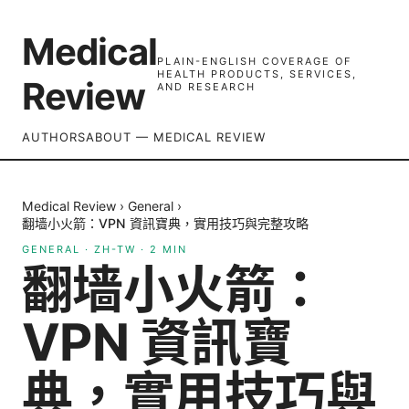
Medical
PLAIN-ENGLISH COVERAGE OF
HEALTH PRODUCTS, SERVICES,
Review
AND RESEARCH
AUTHORS
ABOUT — MEDICAL REVIEW
Medical Review
›
General
›
翻墙小火箭：VPN 資訊寶典，實用技巧與完整攻略
GENERAL
·
ZH-TW
·
2
MIN
翻墙小火箭：
VPN 資訊寶
典，實用技巧與